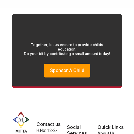
Together, let us ensure to provide childs
education.
Do your bit by contributing a small amount today!
Sponsor A Child
Contact us
Social
Quick Links
H.No: 12-2-
Services
About Us